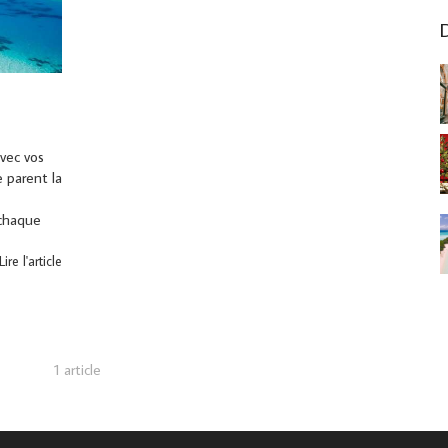
D
avec vos
re parent la
 chaque
Lire l'article
1 article