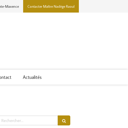
inte-Maxence
Contacter Maître Nadège Raoul
ontact
Actualités
echercher